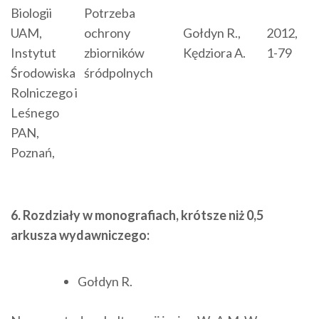
Biologii
Potrzeba
UAM,
ochrony
Gołdyn R.,
2012,
Instytut
zbiorników
Kędziora A.
1-79
Środowiska
śródpolnych
Rolniczego i
Leśnego
PAN,
Poznań,
6. Rozdziały w monografiach, krótsze niż 0,5
arkusza wydawniczego:
Gołdyn R.