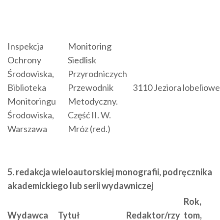
Inspekcja
Monitoring
Ochrony
Siedlisk
Środowiska,
Przyrodniczych
Biblioteka
Przewodnik
3110 Jeziora lobeliowe
Monitoringu
Metodyczny.
Środowiska,
Część II. W.
Warszawa
Mróz (red.)
5. redakcja wieloautorskiej monografii, podręcznika
akademickiego lub serii wydawniczej
Rok,
Wydawca
Tytuł
Redaktor/rzy
tom,