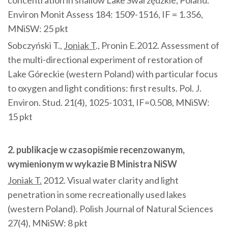
concentration in shallow Lake Swarzędzkie, Poland.
Environ Monit Assess 184: 1509-1516, IF = 1.356,
MNiSW: 25 pkt
Sobczyński T.,
Joniak T
., Pronin E.2012. Assessment of
the multi-directional experiment of restoration of
Lake Góreckie (western Poland) with particular focus
to oxygen and light conditions: first results. Pol. J.
Environ. Stud. 21(4), 1025-1031, IF=0.508, MNiSW:
15 pkt
2. publikacje w czasopiśmie recenzowanym,
wymienionym w wykazie B Ministra NiSW
Joniak T.
2012. Visual water clarity and light
penetration in some recreationally used lakes
(western Poland). Polish Journal of Natural Sciences
27(4), MNiSW: 8 pkt