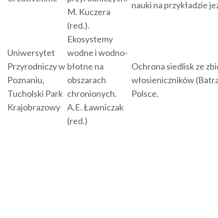
nauki na przykładzie je
M. Kuczera
(red.).
Ekosystemy
Uniwersytet
wodne i wodno-
Przyrodniczy w
błotne na
Ochrona siedlisk ze zb
Poznaniu,
obszarach
włosieniczników (Batr
Tucholski Park
chronionych.
Polsce.
Krajobrazowy
A.E. Ławniczak
(red.)