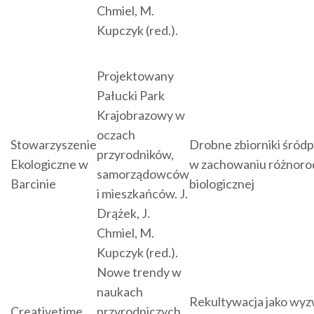
Chmiel, M.
Kupczyk (red.).
Projektowany
Pałucki Park
Krajobrazowy w
oczach
Stowarzyszenie
Drobne zbiorniki śródpo
przyrodników,
Ekologiczne w
w zachowaniu różnoro
samorządowców
Barcinie
biologicznej
i mieszkańców. J.
Drążek, J.
Chmiel, M.
Kupczyk (red.).
Nowe trendy w
naukach
Rekultywacja jako wyz
Creativetime
przyrodniczych.