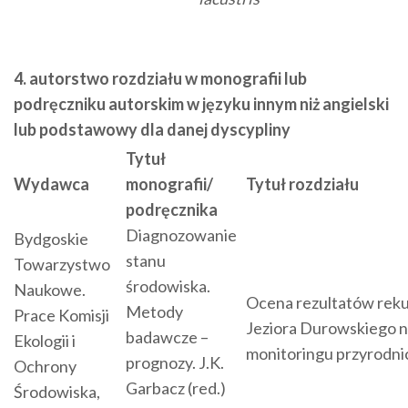
4. autorstwo rozdziału w monografii lub
podręczniku autorskim w języku innym niż angielski
lub podstawowy dla danej dyscypliny
Tytuł
Wydawca
monografii/
Tytuł rozdziału
podręcznika
Diagnozowanie
Bydgoskie
stanu
Towarzystwo
środowiska.
Naukowe.
Ocena rezultatów reku
Metody
Prace Komisji
Jeziora Durowskiego 
badawcze –
Ekologii i
monitoringu przyrodni
prognozy. J.K.
Ochrony
Garbacz (red.)
Środowiska,