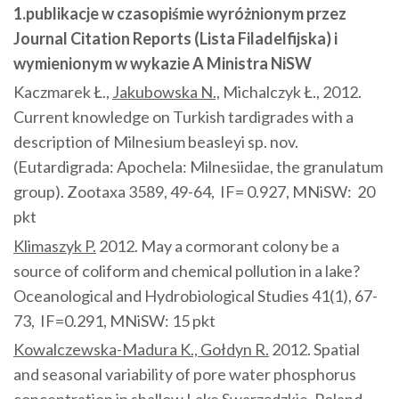
1.publikacje w czasopiśmie wyróżnionym przez
Journal Citation Reports (Lista Filadelfijska) i
wymienionym w wykazie A Ministra NiSW
Kaczmarek Ł.,
Jakubowska N.,
Michalczyk Ł., 2012.
Current knowledge on Turkish tardigrades with a
description of Milnesium beasleyi sp. nov.
(Eutardigrada: Apochela: Milnesiidae, the granulatum
group). Zootaxa 3589, 49-64, IF= 0.927, MNiSW: 20
pkt
Klimaszyk P.
2012. May a cormorant colony be a
source of coliform and chemical pollution in a lake?
Oceanological and Hydrobiological Studies 41(1), 67-
73, IF=0.291, MNiSW: 15 pkt
Kowalczewska-Madura K., Gołdyn R.
2012. Spatial
and seasonal variability of pore water phosphorus