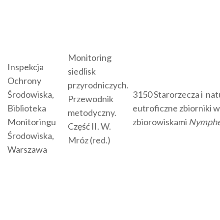
Monitoring
Inspekcja
siedlisk
Ochrony
przyrodniczych.
Środowiska,
3150 Starorzecza i nat
Przewodnik
Biblioteka
eutroficzne zbiorniki 
metodyczny.
Monitoringu
zbiorowiskami
Nymphe
Część II. W.
Środowiska,
Mróz (red.)
Warszawa