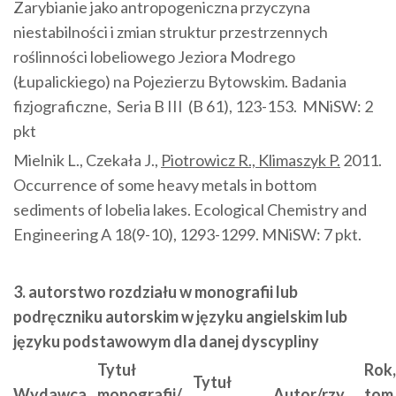
Zarybianie jako antropogeniczna przyczyna
niestabilności i zmian struktur przestrzennych
roślinności lobeliowego Jeziora Modrego
(Łupalickiego) na Pojezierzu Bytowskim. Badania
fizjograficzne, Seria B III (B 61), 123-153. MNiSW: 2
pkt
Mielnik L., Czekała J.,
Piotrowicz R., Klimaszyk P.
2011.
Occurrence of some heavy metals in bottom
sediments of lobelia lakes. Ecological Chemistry and
Engineering A 18(9-10), 1293-1299. MNiSW: 7 pkt.
3. autorstwo rozdziału w monografii lub
podręczniku autorskim w języku angielskim lub
języku podstawowym dla danej dyscypliny
Tytuł
Rok,
Tytuł
Wydawca
monografii/
Autor/rzy
tom