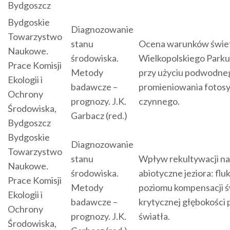
Bydgoszcz
Bydgoskie
Diagnozowanie
Towarzystwo
stanu
Ocena warunków świetl
Naukowe.
środowiska.
Wielkopolskiego Par
Prace Komisji
Metody
przy użyciu podwodneg
Ekologii i
badawcze –
promieniowania fotos
Ochrony
prognozy. J.K.
czynnego.
Środowiska,
Garbacz (red.)
Bydgoszcz
Bydgoskie
Diagnozowanie
Towarzystwo
stanu
Wpływ rekultywacji na
Naukowe.
środowiska.
abiotyczne jeziora: flu
Prace Komisji
Metody
poziomu kompensacji św
Ekologii i
badawcze –
krytycznej głębokości 
Ochrony
prognozy. J.K.
światła.
Środowiska,