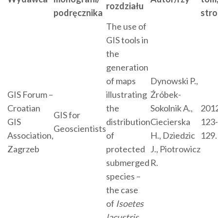
rozdziału
podręcznika
str
The use of
GIS tools in
the
generation
of maps
Dynowski P.,
GIS Forum –
illustrating
Źróbek-
Croatian
the
Sokolnik A.,
2012
GIS for
GIS
distribution
Ciecierska
123-
Geoscientists
Association,
of
H., Dziedzic
129.
Zagrzeb
protected
J., Piotrowicz
submerged
R.
species –
the case
of
Isoetes
lacustris