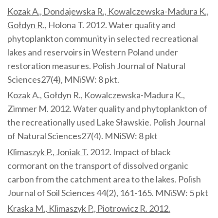
Kozak A., Dondajewska R., Kowalczewska-Madura K.,
Gołdyn R.,
Holona T. 2012. Water quality and
phytoplankton community in selected recreational
lakes and reservoirs in Western Poland under
restoration measures. Polish Journal of Natural
Sciences27(4), MNiSW: 8 pkt.
Kozak A., Gołdyn R., Kowalczewska-Madura K.,
Zimmer M. 2012. Water quality and phytoplankton of
the recreationally used Lake Sławskie. Polish Journal
of Natural Sciences27(4). MNiSW: 8 pkt
Klimaszyk P., Joniak T.
2012. Impact of black
cormorant on the transport of dissolved organic
carbon from the catchment area to the lakes. Polish
Journal of Soil Sciences 44(2), 161-165. MNiSW: 5 pkt
Kraska M., Klimaszyk P., Piotrowicz R. 2012.