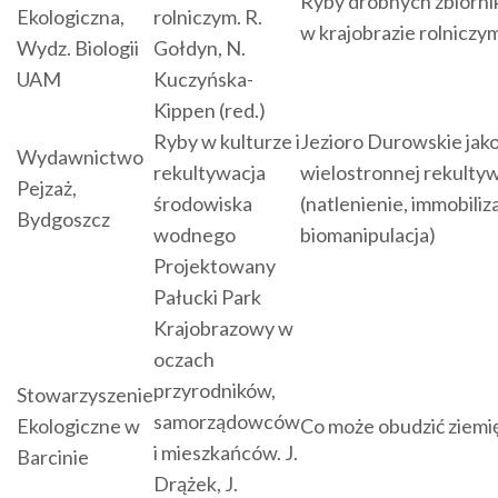
Ryby drobnych zbiorn
Ekologiczna,
rolniczym. R.
w krajobrazie rolniczy
Wydz. Biologii
Gołdyn, N.
UAM
Kuczyńska-
Kippen (red.)
Ryby w kulturze i
Jezioro Durowskie jak
Wydawnictwo
rekultywacja
wielostronnej rekultyw
Pejzaż,
środowiska
(natlenienie, immobiliz
Bydgoszcz
wodnego
biomanipulacja)
Projektowany
Pałucki Park
Krajobrazowy w
oczach
przyrodników,
Stowarzyszenie
samorządowców
Ekologiczne w
Co może obudzić ziemi
i mieszkańców. J.
Barcinie
Drążek, J.